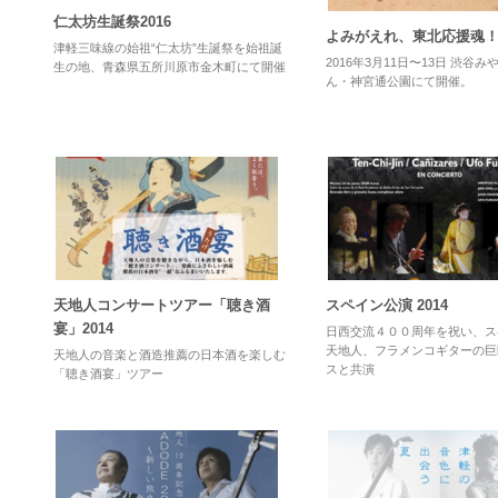
仁太坊生誕祭2016
よみがえれ、東北応援魂
津軽三味線の始祖“仁太坊”生誕祭を始祖誕
2016年3月11日〜13日 渋谷
生の地、青森県五所川原市金木町にて開催
ん・神宮通公園にて開催。
天地人コンサートツアー「聴き酒
スペイン公演 2014
宴」2014
日西交流４００周年を祝い、ス
天地人、フラメンコギターの巨
天地人の音楽と酒造推薦の日本酒を楽しむ
スと共演
「聴き酒宴」ツアー