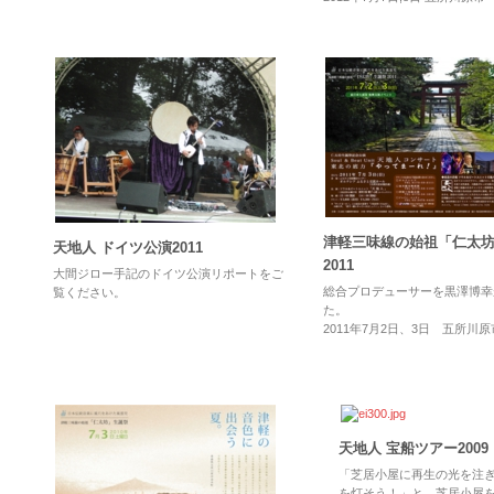
津軽三味線の始祖「仁太
天地人 ドイツ公演2011
2011
大間ジロー手記のドイツ公演リポートをご
総合プロデューサーを黒澤博幸
覧ください。
た。
2011年7月2日、3日 五所川
天地人 宝船ツアー2009
「芝居小屋に再生の光を注
を灯そう！」と、芝居小屋