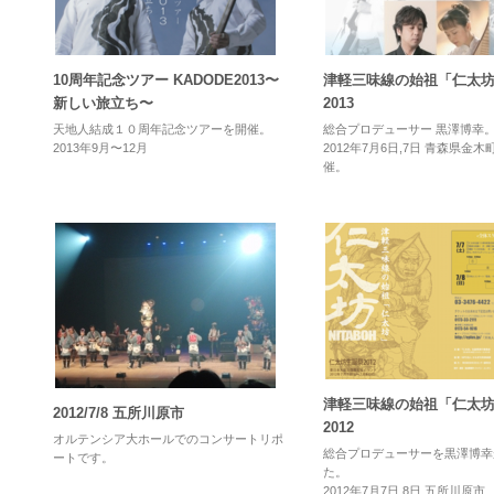
10周年記念ツアー KADODE2013〜
津軽三味線の始祖「仁太
新しい旅立ち〜
2013
天地人結成１０周年記念ツアーを開催。
総合プロデューサー 黒澤博幸
2013年9月〜12月
2012年7月6日,7日 青森県金
催。
津軽三味線の始祖「仁太
2012/7/8 五所川原市
2012
オルテンシア大ホールでのコンサートリポ
総合プロデューサーを黒澤博幸
ートです。
た。
2012年7月7日,8日 五所川原市